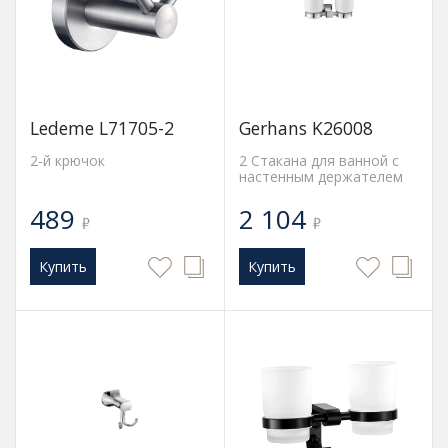
Ledeme L71705-2
Gerhans K26008
2-й крючок
2 Стакана для ванной с
настенным держателем
489
2 104
₽
₽
Купить
Купить