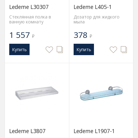
Ledeme L30307
Ledeme L405-1
Стеклянная полка в
Дозатор для жидкого
ванную комнату
мыла
1 557
378
₽
₽
Купить
Купить
Ledeme L3807
Ledeme L1907-1