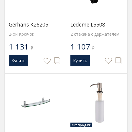
Gerhans K26205
Ledeme L5508
2-ой Крючок
2 стакана с держателем
1 131
1 107
₽
₽
Купить
Купить
Хит продаж