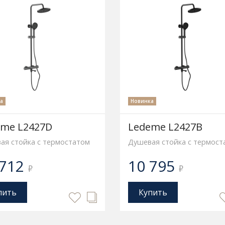
а
Новинка
eme L2427D
Ledeme L2427B
ая стойка с термостатом
Душевая стойка с термост
 712
10 795
₽
₽
пить
Купить