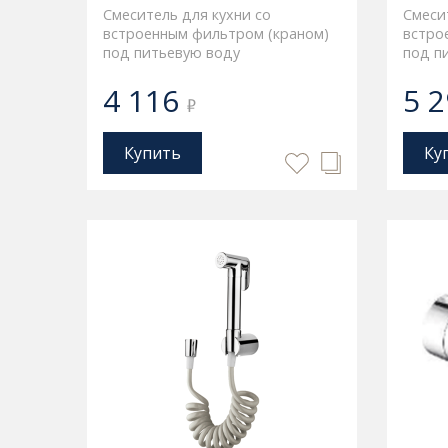
Смеситель для кухни со
Смеси
встроенным фильтром (краном)
встро
под питьевую воду
под п
4 116
5 
₽
Купить
Ку