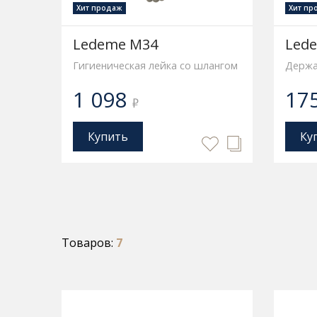
Хит продаж
Хит пр
Ledeme M34
Led
Гигиеническая лейка со шлангом
Держа
1 098
17
₽
Купить
Ку
Товаров:
7