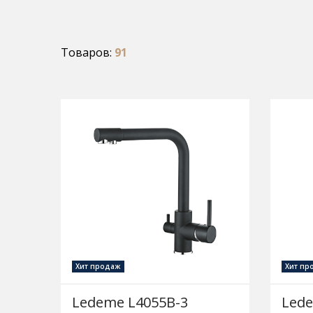
Товаров:
91
Хит продаж
Хит пр
Ledeme L4055B-3
Lede