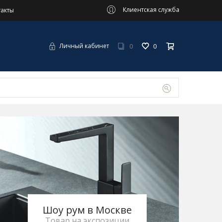
Клиентская служба
такты
0
0
Личный кабинет
Шоу рум в Москве
Товар на экспозиции