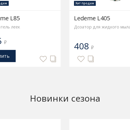
одаж
Хит продаж
eme L85
Ledeme L405
тель леек
Дозатор для жидкого мыл
5
₽
408
₽
пить
Новинки сезона