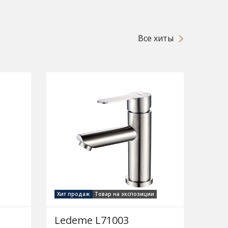
Все хиты
Хит продаж
Товар на экспозиции
Ledeme L71003