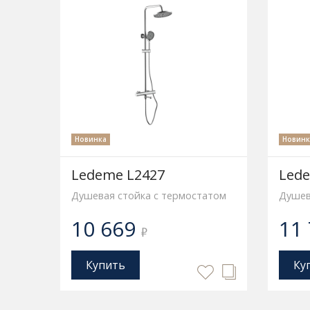
Новинка
Новинк
Ledeme L2427
Led
Душевая стойка с термостатом
Душев
10 669
11
₽
Купить
Ку