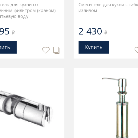
тель для кухни со
Смеситель для кухни с гиб
енным фильтром (краном)
изливом
итьевую воду
295
2 430
₽
₽
пить
Купить