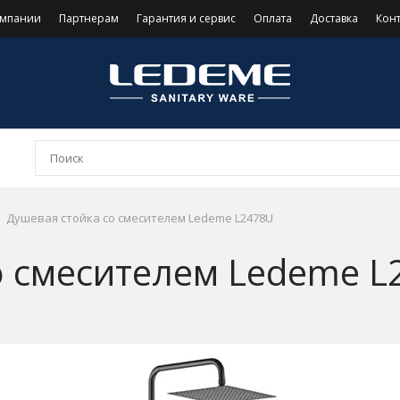
омпании
Партнерам
Гарантия и сервис
Оплата
Доставка
Кон
Душевая стойка со смесителем Ledeme L2478U
о смесителем Ledeme L