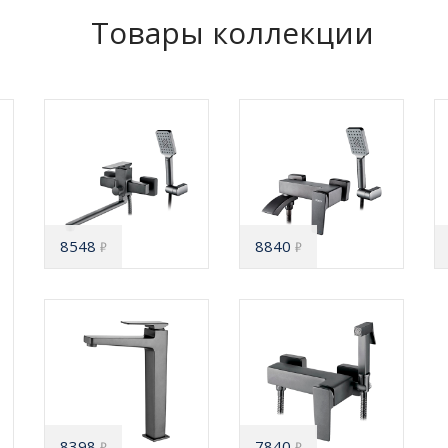
Товары коллекции
8548
8840
₽
₽
8398
7840
₽
₽