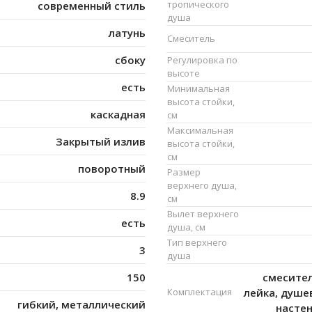
тропического
современный стиль
душа
латунь
Смеситель
сбоку
Регулировка по
высоте
есть
Минимальная
высота стойки,
каскадная
см
Максимальная
Закрытый излив
высота стойки,
см
поворотный
Размер
верхнего душа,
8.9
см
Вылет верхнего
есть
душа, см
Тип верхнего
3
душа
150
смесител
Комплектация
лейка, душе
гибкий, металлический
насте