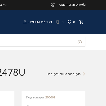
Клиентская служба
такты
0
0
Личный кабинет
2478U
Вернуться на главную
Код товара:
200662