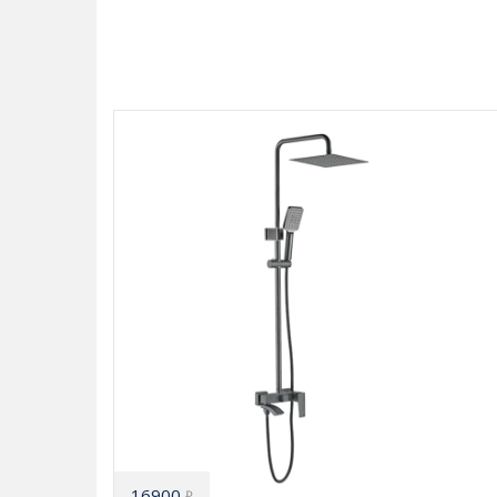
16900
₽