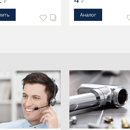
₽
₽
пить
Аналог