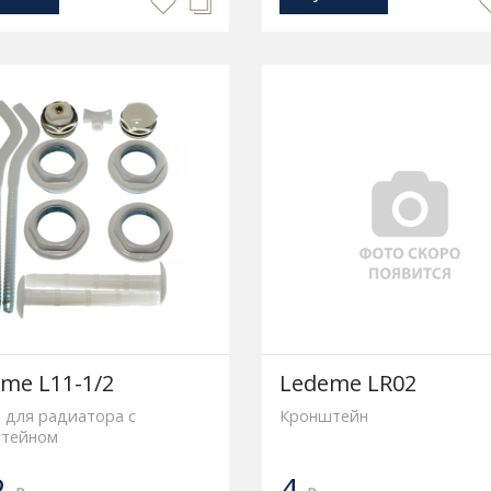
me L11-1/2
Ledeme LR02
 для радиатора с
Кронштейн
тейном
2
4