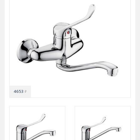
4653
₽