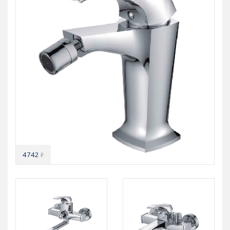
4742
₽