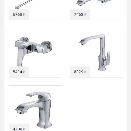
6768
7468
₽
₽
5434
8029
₽
₽
4388
₽