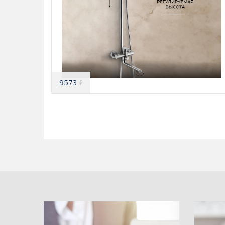
9573
₽