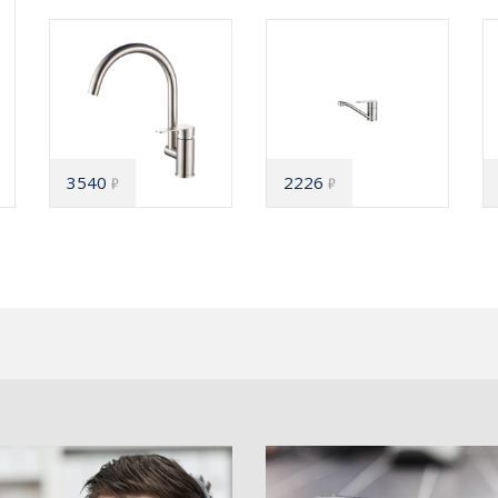
3540
2226
₽
₽