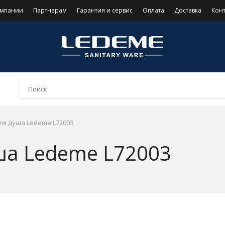
омпании
Партнерам
Гарантия и сервис
Оплата
Доставка
Кон
ля душа Ledeme L72003
ша Ledeme L72003