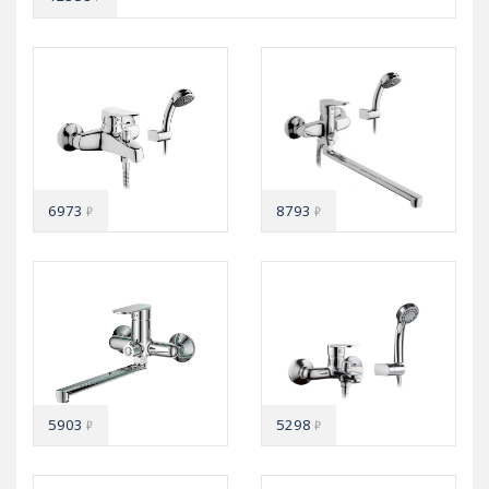
6973
8793
₽
₽
5903
5298
₽
₽