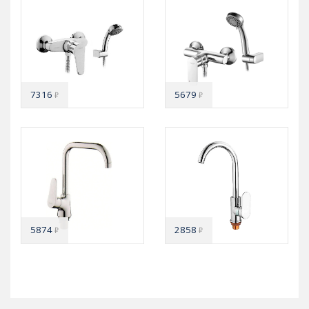
7316
5679
₽
₽
5874
2858
₽
₽