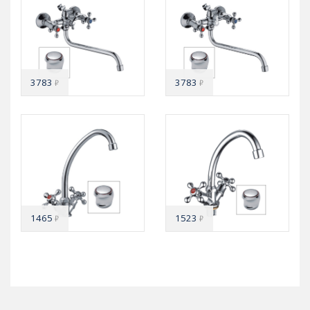
3783
3783
₽
₽
1465
1523
₽
₽