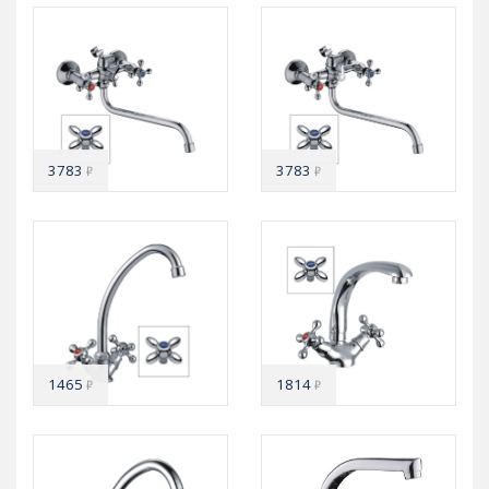
3783
3783
₽
₽
1465
1814
₽
₽