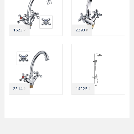
1523
2293
₽
₽
2314
14225
₽
₽