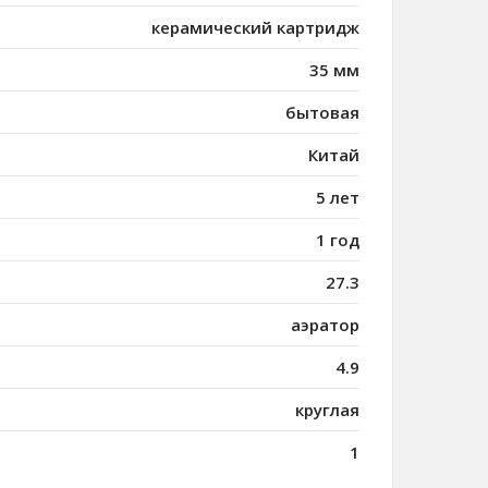
керамический картридж
35 мм
бытовая
Китай
5 лет
1 год
27.3
аэратор
4.9
круглая
1