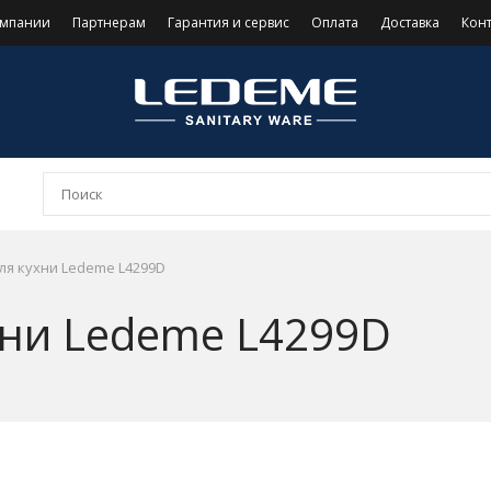
омпании
Партнерам
Гарантия и сервис
Оплата
Доставка
Кон
ля кухни Ledeme L4299D
хни Ledeme L4299D