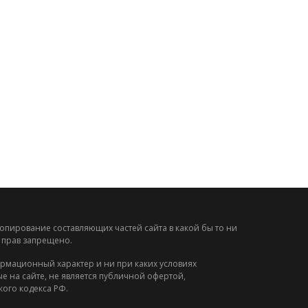
опирование составляющих частей сайта в какой бы то ни
 прав запрещено.
рмационный характер и ни при каких условиях
на сайте, не является публичной офертой,
ого кодекса РФ.