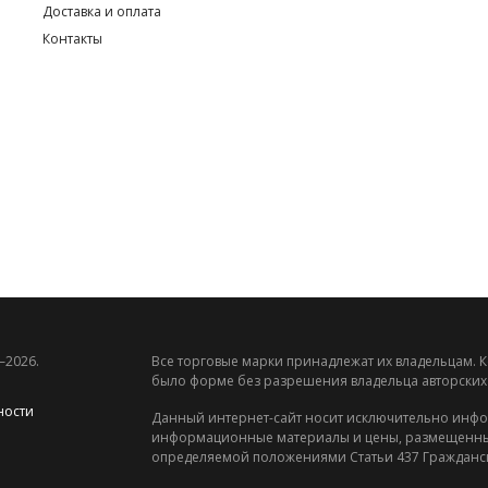
Доставка и оплата
Контакты
—2026.
Все торговые марки принадлежат их владельцам. К
было форме без разрешения владельца авторских
ности
Данный интернет-сайт носит исключительно инфо
информационные материалы и цены, размещенные 
определяемой положениями Статьи 437 Гражданск