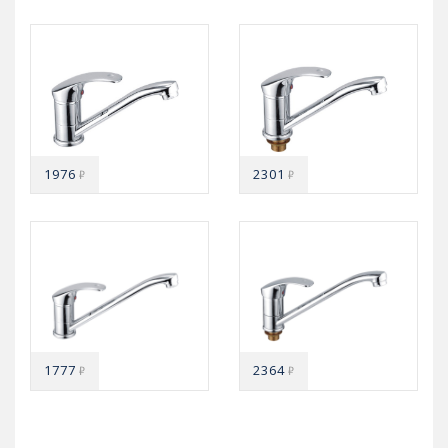
1976
2301
₽
₽
1777
2364
₽
₽