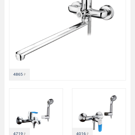
4865
₽
4719
4016
₽
₽