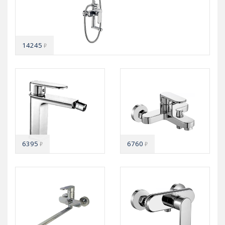
14245
₽
6395
6760
₽
₽