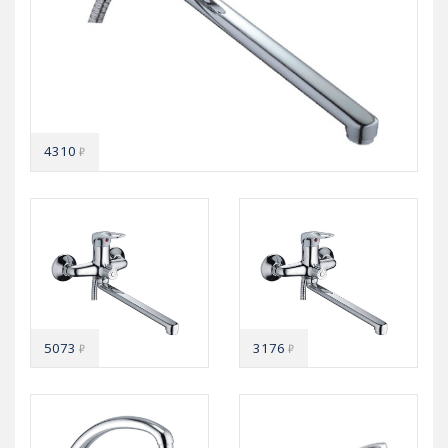
4310
₽
5073
3176
₽
₽