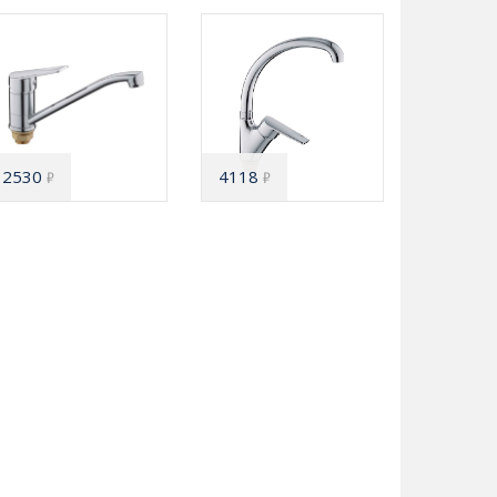
2530
4118
₽
₽