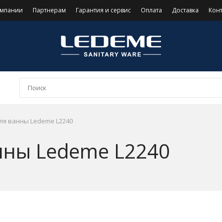
омпании
Партнерам
Гарантия и сервис
Оплата
Доставка
Кон
ля ванны Ledeme L2240
нны Ledeme L2240