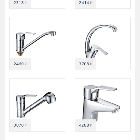
2318
2414
₽
₽
2460
3708
₽
₽
3870
4288
₽
₽