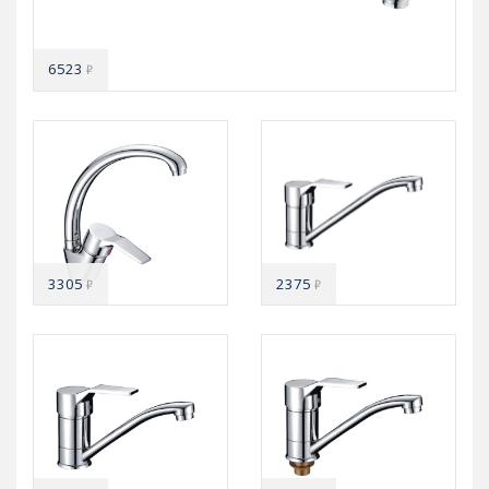
6523
₽
3305
2375
₽
₽