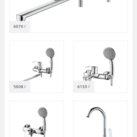
6070
₽
5608
6130
₽
₽