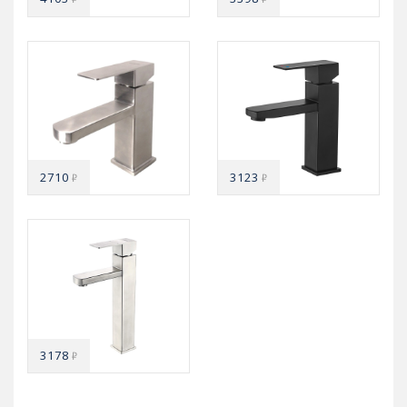
2710
3123
₽
₽
3178
₽