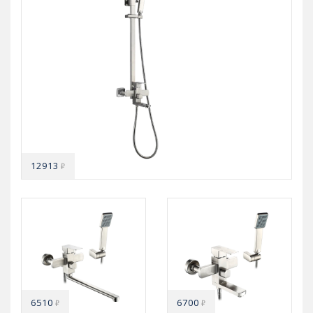
12913
₽
6510
6700
₽
₽