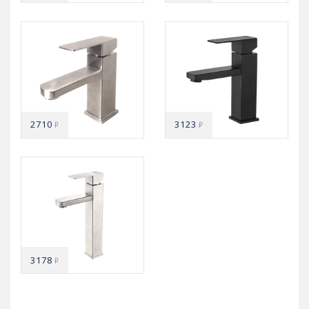
2710
3123
₽
₽
3178
₽