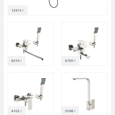
12913
₽
6510
6700
₽
₽
4103
3398
₽
₽