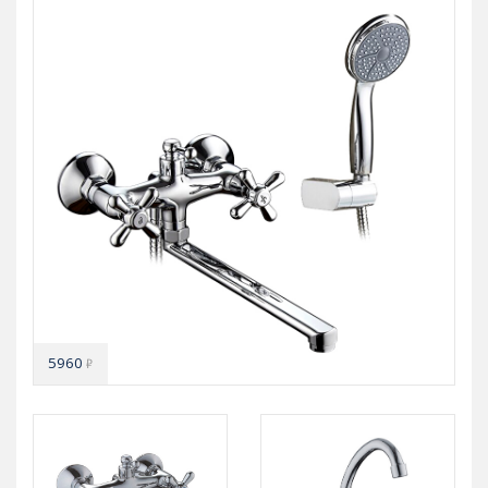
5960
₽