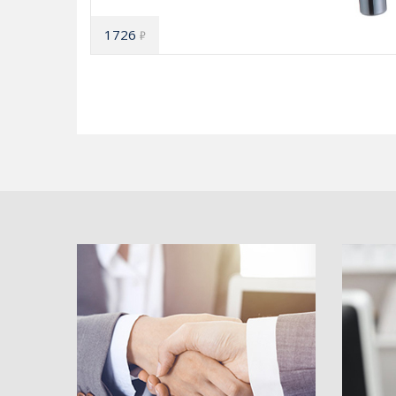
1726
₽