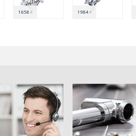
1658
1984
₽
₽