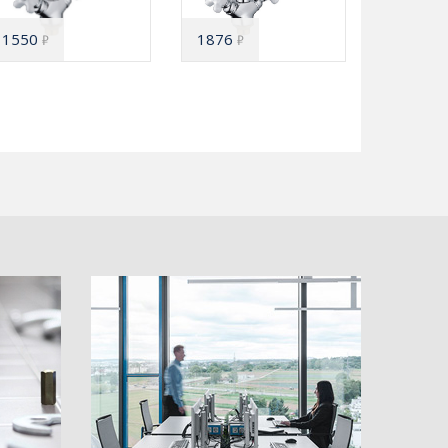
1550
1876
₽
₽