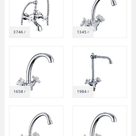
3746
1345
₽
₽
1658
1984
₽
₽