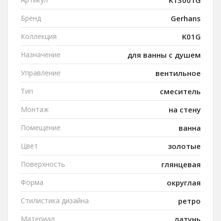
K13001G
Бренд
Gerhans
Коллекция
K01G
Назначение
для ванны с душем
Управление
вентильное
Тип
смеситель
Монтаж
на стену
Помещение
ванна
Цвет
золотые
Поверхность
глянцевая
Форма
округлая
Стилистика дизайна
ретро
Материал
латунь