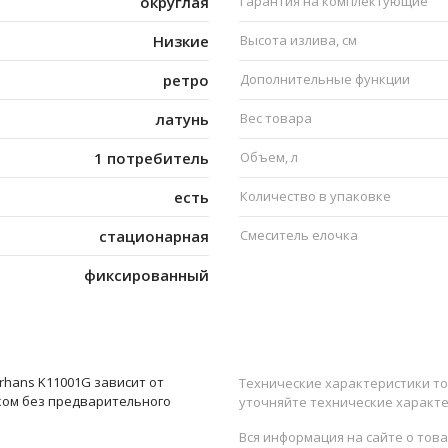
округлая
Гарантия на комплектующие
Низкие
Высота излива, см
ретро
Дополнительные функции
латунь
Вес товара
1 потребитель
Объем, л
есть
Количество в упаковке
стационарная
Смеситель елочка
фиксированный
hans K11001G зависит от
Технические характеристики то
ком без предварительного
уточняйте технические характе
Вся информация на сайте о тов