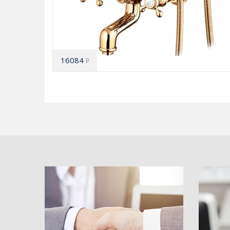
16084
₽