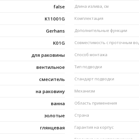
false
Длина излива, см
K11001G
Комплектация
Gerhans
Дополнительные функции
K01G
Совместимость с проточным в
для раковины
Способ монтажа
вентильное
Тип подводки
смеситель
Стандарт подводки
на раковину
Механизм
ванна
Область применения
золотые
Страна
глянцевая
Гарантия на корпус