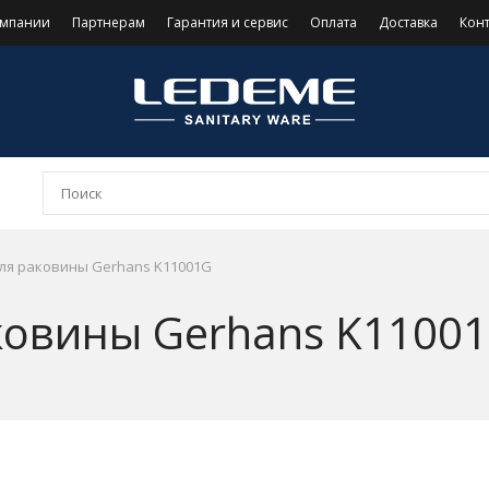
омпании
Партнерам
Гарантия и сервис
Оплата
Доставка
Кон
ля раковины Gerhans K11001G
ковины Gerhans K1100