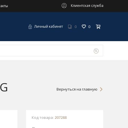
Клиентская служба
такты
0
0
Личный кабинет
1G
Вернуться на главную
Код товара:
207288