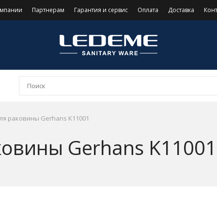
омпании
Партнерам
Гарантия и сервис
Оплата
Доставка
Кон
ля раковины Gerhans K11001
ковины Gerhans K11001