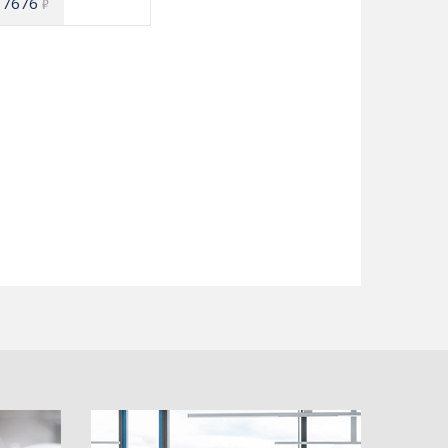
7676
₽