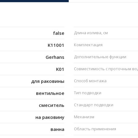
false
Длина излива, см
K11001
Комплектация
Gerhans
Дополнительные функции
K01
Совместимость с проточным в
для раковины
Способ монтажа
вентильное
Тип подводки
смеситель
Стандарт подводки
на раковину
Механизм
ванна
Область применения