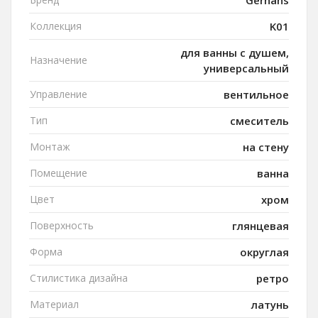
Gerhans
Коллекция
K01
для ванны с душем,
Назначение
универсальный
Управление
вентильное
Тип
смеситель
Монтаж
на стену
Помещение
ванна
Цвет
хром
Поверхность
глянцевая
Форма
округлая
Стилистика дизайна
ретро
Материал
латунь