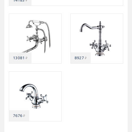
₽
13081
8927
₽
₽
7676
₽