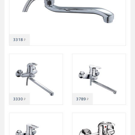
3318
₽
3330
3789
₽
₽