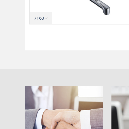
7163
₽