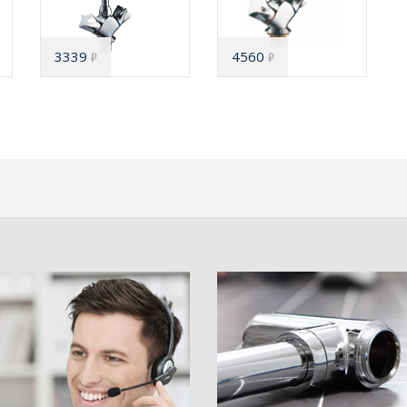
3339
4560
₽
₽