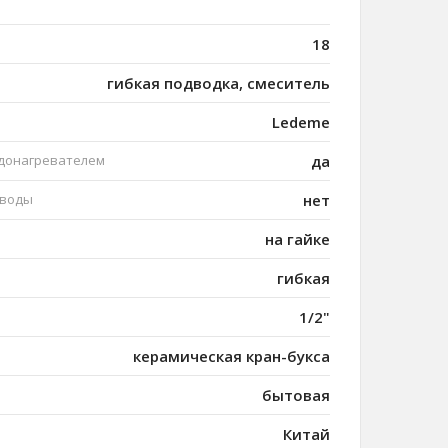
18
гибкая подводка, смеситель
Ledeme
одонагревателем
да
 воды
нет
на гайке
гибкая
1/2"
керамическая кран-букса
бытовая
Китай