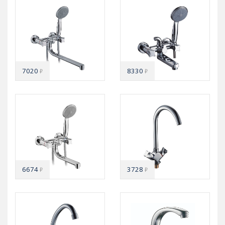
7020
8330
₽
₽
6674
3728
₽
₽