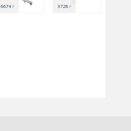
6674
3728
₽
₽