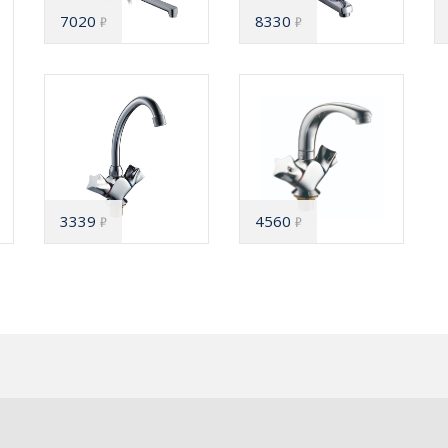
7020
8330
₽
₽
3339
4560
₽
₽