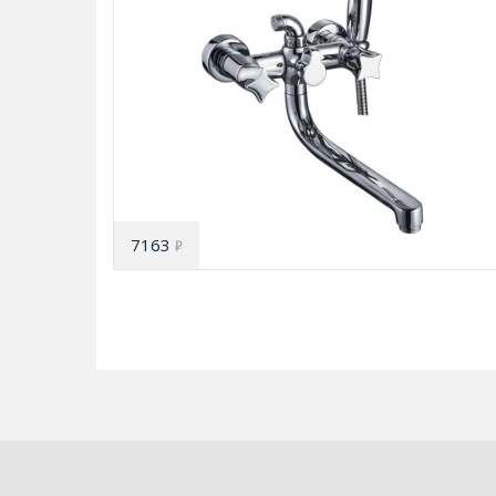
7163
₽