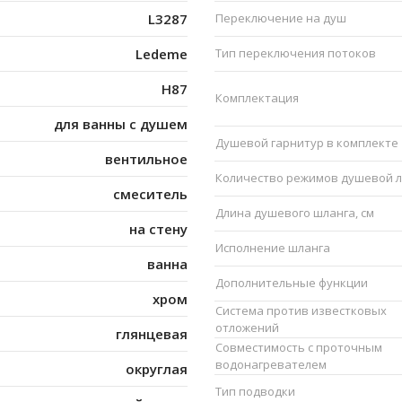
L3287
Переключение на душ
Ledeme
Тип переключения потоков
H87
Комплектация
для ванны с душем
Душевой гарнитур в комплекте
вентильное
Количество режимов душевой 
смеситель
Длина душевого шланга, см
на стену
Исполнение шланга
ванна
Дополнительные функции
хром
Система против известковых
отложений
глянцевая
Совместимость с проточным
водонагревателем
округлая
Тип подводки