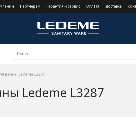
омпании
Партнерам
Гарантия и сервис
Оплата
Доставка
Кон
ля ванны Ledeme L3287
нны Ledeme L3287