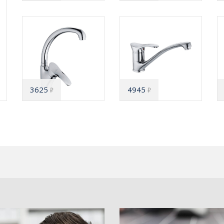
3625
4945
₽
₽