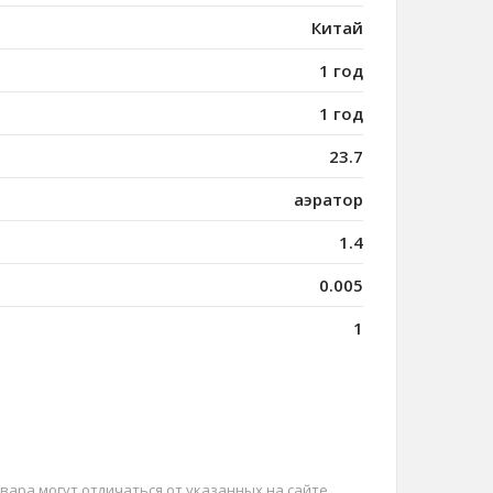
Китай
1 год
1 год
23.7
аэратор
1.4
0.005
1
вара могут отличаться от указанных на сайте,