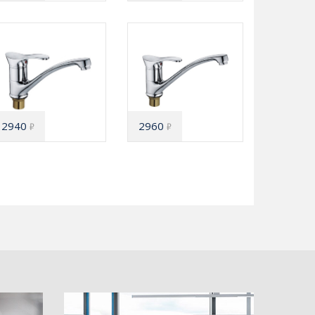
2940
2960
₽
₽