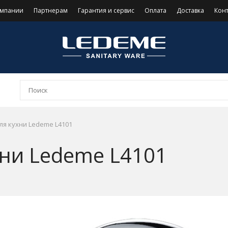
омпании
Партнерам
Гарантия и сервис
Оплата
Доставка
Кон
ля кухни Ledeme L4101
хни Ledeme L4101