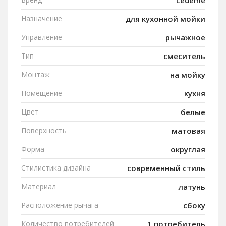
Ledeme
Назначение
для кухонной мойки
Управление
рычажное
Тип
смеситель
Монтаж
на мойку
Помещение
кухня
Цвет
белые
Поверхность
матовая
Форма
округлая
Стилистика дизайна
современный стиль
Материал
латунь
Расположение рычага
сбоку
Количество потребителей
1 потребитель