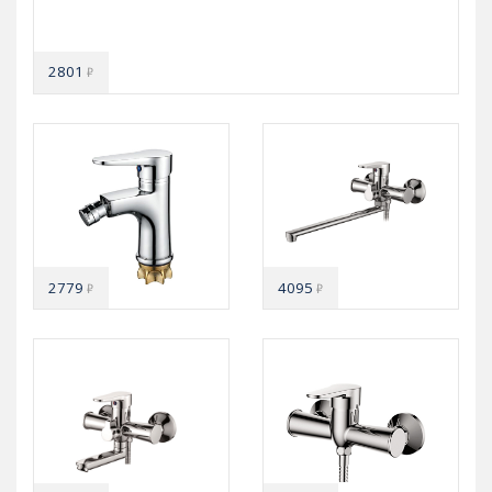
2801
₽
2779
4095
₽
₽