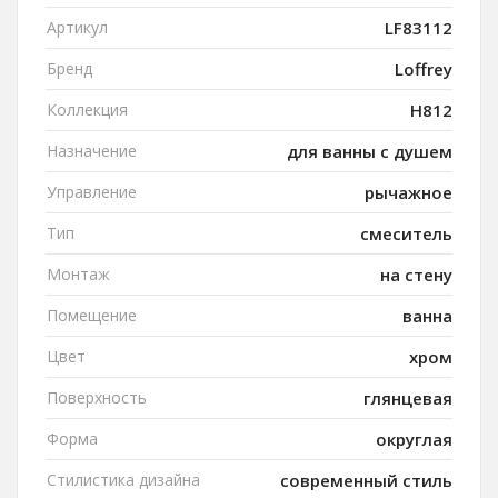
Артикул
LF83112
Бренд
Loffrey
Коллекция
H812
Назначение
для ванны с душем
Управление
рычажное
Тип
смеситель
Монтаж
на стену
Помещение
ванна
Цвет
хром
Поверхность
глянцевая
Форма
округлая
Стилистика дизайна
современный стиль